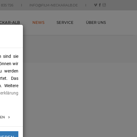
 835 726
INFO@FILM-NECKARALB.DE
ECKAR-ALB
NEWS
SERVICE
ÜBER UNS
 sind sie
können wir
zu werden
tet. Das
. Weitere
erklärung
GEN