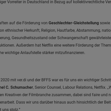
iger Vorreiter in Deutschland in Bezug auf kollektivrechtliche 
aften auf die Förderung von
Geschlechter-Gleichstellung
sowie
on ethnischer Herkunft, Religion, Hautfarbe, Abstammung, nation
inderung, Gesundheitszustand oder Schwangerschaft gewährleiste
uktionen. Außerdem hat Netflix eine weitere Förderung der Them
e wichtige Anlaufstelle stärker mitzufinanzieren.
2020 mit ver.di und der BFFS war es für uns ein wichtiger Schr
hel C. Schumacher
, Senior Counsel, Labour Relations, Netflix. 
n Kreativen der Filmbranche zusammen, dabei sind faire und na
narbeit. Dass wir uns darüber hinaus auch hinsichtlich der Be
 uns stolz.”