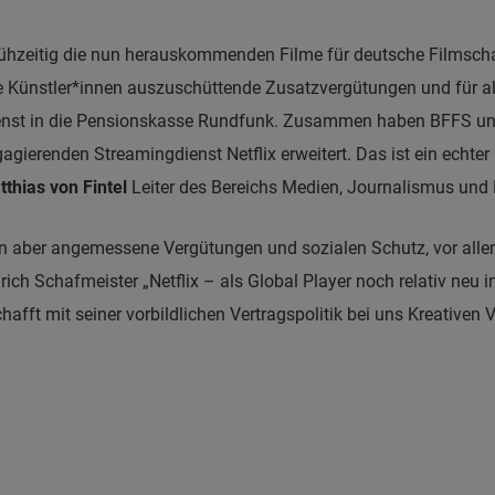
frühzeitig die nun herauskommenden Filme für deutsche Filmscha
e Künstler*innen auszuschüttende Zusatzvergütungen und für al
enst in die Pensionskasse Rundfunk. Zusammen haben BFFS und 
gierenden Streamingdienst Netflix erweitert. Das ist ein echter
thias von Fintel
Leiter des Bereichs Medien, Journalismus und Fi
hen aber angemessene Vergütungen und sozialen Schutz, vor allem
h Schafmeister „Netflix – als Global Player noch relativ neu i
t mit seiner vorbildlichen Vertragspolitik bei uns Kreativen V