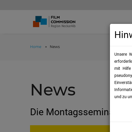
Hin
Home
News
Unsere W
erforderl
mit Hilf
pseudon
News
Einverst
Informati
und zu u
Die Montagsseminare in