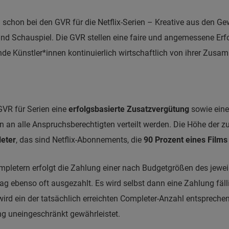
 schon bei den GVR für die Netflix-Serien – Kreative aus den G
 Schauspiel. Die GVR stellen eine faire und angemessene Erfol
e Künstler*innen kontinuierlich wirtschaftlich von ihrer Zusamme
GVR für Serien eine
erfolgsbasierte Zusatzvergütung
sowie ein
nn an alle Anspruchsberechtigten verteilt werden. Die Höhe der 
eter
, das sind Netflix-Abonnements, die
90 Prozent eines Films
mpletern erfolgt die Zahlung einer nach Budgetgrößen des jewei
rag ebenso oft ausgezahlt. Es wird selbst dann eine Zahlung fäl
l wird ein der tatsächlich erreichten Completer-Anzahl entspreche
ng uneingeschränkt gewährleistet.