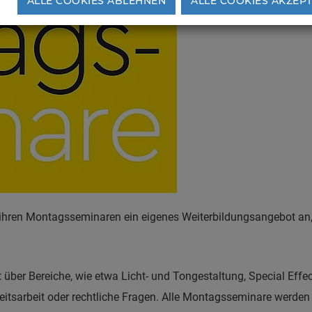
ALLE COOKIES ABLEHNEN
ALLE COOKIES AKZEP
 ihren Montagsseminaren ein eigenes Weiterbildungsangebot an,
rt über Bereiche, wie etwa Licht- und Tongestaltung, Special Eff
eitsarbeit oder rechtliche Fragen. Alle Montagsseminare werden