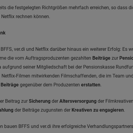
its die festgelegten Richtgrößen mehrfach erreichen, so dass di
 Netflix rechnen können.
unk
, ver.di und Netflix darüber hinaus ein weiterer Erfolg: Es wu
-Filme die vom Auftragsproduzenten gezahlten
Beiträge
zur
Pensi
 aufgrund seiner Mitgliedschaft bei der Pensionskasse Rundfunk
an Netflix-Filmen mitwirkenden Filmschaffenden, die im Team un
e
Beiträge
gegenüber dem Produzenten
erstatten
.
er Beitrag zur
Sicherung
der
Altersversorgung
der Filmkreativen 
ahlung
der Beiträge zugunsten der
Kreativen zu engagieren
.
 bauen BFFS und ver.di ihre erfolgreiche Verhandlungspartnerscha