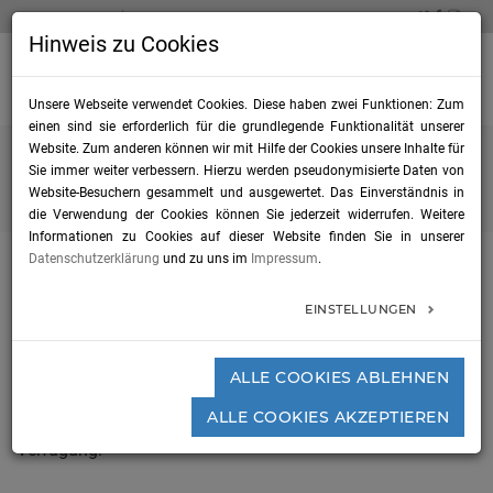
TELEFON 0711 / 22 835 726
INFO@FILM-NECKARALB.DE
Hinweis zu Cookies
tog
nav
Unsere Webseite verwendet Cookies. Diese haben zwei Funktionen: Zum
einen sind sie erforderlich für die grundlegende Funktionalität unserer
Website. Zum anderen können wir mit Hilfe der Cookies unsere Inhalte für
Sie immer weiter verbessern. Hierzu werden pseudonymisierte Daten von
Home
Location-/Productionguide
Website-Besuchern gesammelt und ausgewertet. Das Einverständnis in
die Verwendung der Cookies können Sie jederzeit widerrufen. Weitere
Informationen zu Cookies auf dieser Website finden Sie in unserer
Datenschutzerklärung
und zu uns im
Impressum
.
EINSTELLUNGEN
Location-/Productionguide
ALLE COOKIES ABLEHNEN
Für Tipps und Hinweise zu ungewöhnlichen oder
unentdeckten Drehorten steht Ihnen
Ulla Matzen
gerne zur
ALLE COOKIES AKZEPTIEREN
Verfügung.