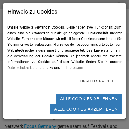
TELEFON 0711 / 22 835 726
INFO@FILM-NECKARALB.DE
Hinweis zu Cookies
tog
nav
Unsere Webseite verwendet Cookies. Diese haben zwei Funktionen: Zum
einen sind sie erforderlich für die grundlegende Funktionalität unserer
Website. Zum anderen können wir mit Hilfe der Cookies unsere Inhalte für
Sie immer weiter verbessern. Hierzu werden pseudonymisierte Daten von
Home
Filmregion Neckar-Alb
Filmförderung
Website-Besuchern gesammelt und ausgewertet. Das Einverständnis in
die Verwendung der Cookies können Sie jederzeit widerrufen. Weitere
Informationen zu Cookies auf dieser Website finden Sie in unserer
Datenschutzerklärung
und zu uns im
Impressum
.
EINSTELLUNGEN
Filmförderung
ALLE COOKIES ABLEHNEN
Neben den nationalen Fördereinrichtungen tragen die
regionalen Filmförderungen der Bundesländer einen
ALLE COOKIES AKZEPTIEREN
wichtigen Teil zum Erfolg deutscher Filme bei. Sie treten als
Netzwerk
Focus Germany
gemeinsam auf Festivals und