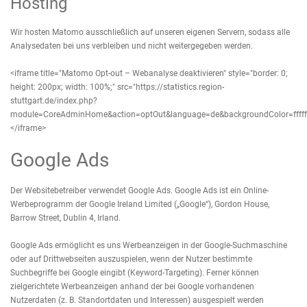
Hosting
Wir hosten Matomo ausschließlich auf unseren eigenen Servern, sodass alle
Analysedaten bei uns verbleiben und nicht weitergegeben werden.
<iframe title="Matomo Opt-out – Webanalyse deaktivieren" style="border: 0;
height: 200px; width: 100%;" src="https://statistics.region-
stuttgart.de/index.php?
module=CoreAdminHome&action=optOut&language=de&backgroundColor=ffffff&
</iframe>
Google Ads
Der Websitebetreiber verwendet Google Ads. Google Ads ist ein Online-
Werbeprogramm der Google Ireland Limited („Google“), Gordon House,
Barrow Street, Dublin 4, Irland.
Google Ads ermöglicht es uns Werbeanzeigen in der Google-Suchmaschine
oder auf Drittwebseiten auszuspielen, wenn der Nutzer bestimmte
Suchbegriffe bei Google eingibt (Keyword-Targeting). Ferner können
zielgerichtete Werbeanzeigen anhand der bei Google vorhandenen
Nutzerdaten (z. B. Standortdaten und Interessen) ausgespielt werden