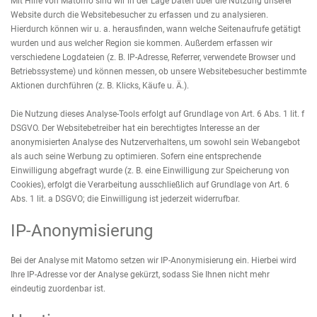
Mit Hilfe von Matomo sind wir in der Lage Daten über die Nutzung unserer
Website durch die Websitebesucher zu erfassen und zu analysieren.
Hierdurch können wir u. a. herausfinden, wann welche Seitenaufrufe getätigt
wurden und aus welcher Region sie kommen. Außerdem erfassen wir
verschiedene Logdateien (z. B. IP-Adresse, Referrer, verwendete Browser und
Betriebssysteme) und können messen, ob unsere Websitebesucher bestimmte
Aktionen durchführen (z. B. Klicks, Käufe u. Ä.).
Die Nutzung dieses Analyse-Tools erfolgt auf Grundlage von Art. 6 Abs. 1 lit. f
DSGVO. Der Websitebetreiber hat ein berechtigtes Interesse an der
anonymisierten Analyse des Nutzerverhaltens, um sowohl sein Webangebot
als auch seine Werbung zu optimieren. Sofern eine entsprechende
Einwilligung abgefragt wurde (z. B. eine Einwilligung zur Speicherung von
Cookies), erfolgt die Verarbeitung ausschließlich auf Grundlage von Art. 6
Abs. 1 lit. a DSGVO; die Einwilligung ist jederzeit widerrufbar.
IP-Anonymisierung
Bei der Analyse mit Matomo setzen wir IP-Anonymisierung ein. Hierbei wird
Ihre IP-Adresse vor der Analyse gekürzt, sodass Sie Ihnen nicht mehr
eindeutig zuordenbar ist.